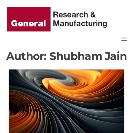
Skip
to
the
GRM
content
COMPA
Author:
Shubham Jain